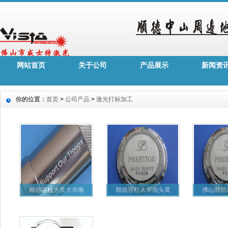
网站首页
关于公司
产品展示
新闻资
你的位置：
首页
>
公司产品
>
激光打标加工
顺德容桂大良大岑南
顺德容桂大岑南头黄
佛山顺德